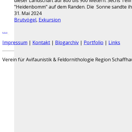
dieser Landschaft auf 800 bis 900 Metern. Sechs Te
"Heidenbomm" auf dem Randen. Die Sonne sandte ih
31. Mai 2024
Brutvögel
,
Exkursion
.
.
.
Impressum
|
Kontakt
|
Blogarchiv
|
Portfolio
|
Links
Verein für Avifaunistik & Feldornithologie Region Schaffh