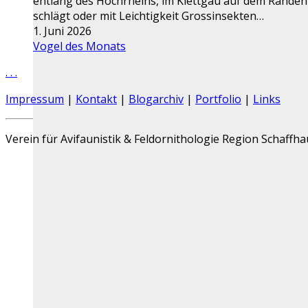
entlang des Hochrheins, im Klettgau auf dem Randen
schlägt oder mit Leichtigkeit Grossinsekten…
1. Juni 2026
Vogel des Monats
.
.
.
Impressum
|
Kontakt
|
Blogarchiv
|
Portfolio
|
Links
Verein für Avifaunistik & Feldornithologie Region Schaffh