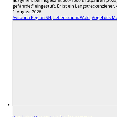
ausgehen, bei insgesamt 600-1000 Brutpaaren (2025) 
gefährdet" eingestuft. Er ist ein Langstreckenzieher
1. August 2026
Avifauna Region SH
,
Lebensraum: Wald
,
Vogel des M