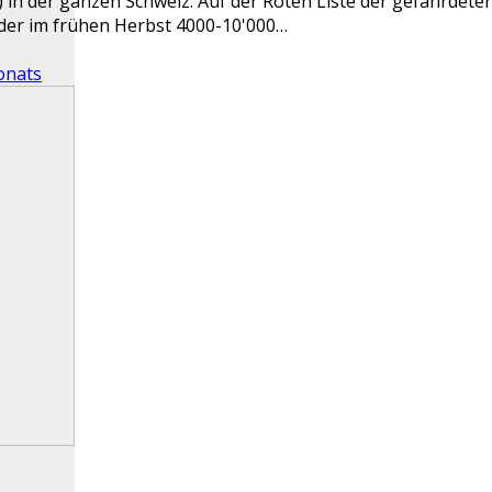
in der ganzen Schweiz. Auf der Roten Liste der gefährdete
, der im frühen Herbst 4000-10'000…
onats