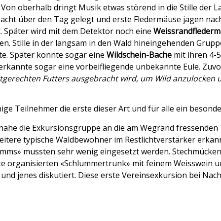
on oberhalb dringt Musik etwas störend in die Stille der 
 Nacht über den Tag gelegt und erste Fledermäuse jagen na
. Später wird mit dem Detektor noch eine
Weissrandfleder
en. Stille in der langsam in den Wald hineingehenden Grup
e. Später konnte sogar eine
Wildschein-Bache
mit ihren 4-5
 erkannte sogar eine vorbeifliegende unbekannte Eule. Zuv
artgerechten Futters ausgebracht wird, um Wild anzulocken 
ge Teilnehmer die erste dieser Art und für alle ein besonde
 wie nahe die Exkursionsgruppe an die am Wegrand fressend
itere typische Waldbewohner im Restlichtverstärker erkann
mms» mussten sehr wenig eingesetzt werden. Stechmücken 
hütte organisierten «Schlummertrunk» mit feinem Weisswein
nd jenes diskutiert. Diese erste Vereinsexkursion bei Nac