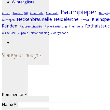
Wintergäste
Baumpieper
Altnau
Amden (SG)
Arvenbühl
Auenwald
Bergvög
Heckenbraunelle
Heidelerche
Kleinspe
Güttingen
Kesswil
Randen
Rothalstauc
Raubseeschwalbe
Revierkartierung
Rheindelta
Wirbellose
Zilpzalp
Zitronenzeisig
Zwergschwan
Share your thoughts
Kommentar
*
Name
*