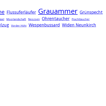
Grauammer
he
Flussuferläufer
Grünspecht
Ohrentaucher
ssel
Moorlandschaft
Neozoen
Prachttaucher
lzug
Wespenbussard
Widen Neunkirch
Vorder Höhi