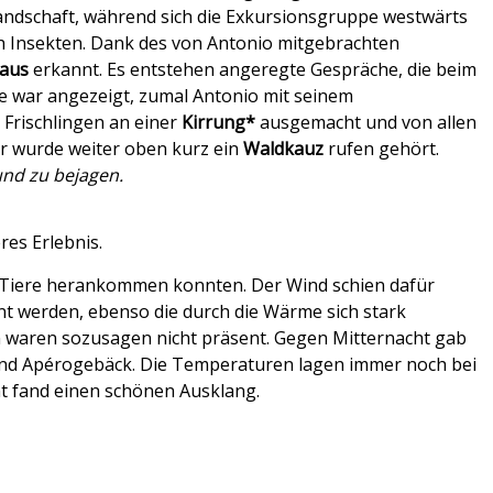
Landschaft, während sich die Exkursionsgruppe westwärts
ch Insekten. Dank des von Antonio mitgebrachten
maus
erkannt. Es entstehen angeregte Gespräche, die beim
pe war angezeigt, zumal Antonio mit seinem
 Frischlingen an einer
Kirrung*
ausgemacht und von allen
or wurde weiter oben kurz ein
Waldkauz
rufen gehört.
und zu bejagen.
res Erlebnis.
en Tiere herankommen konnten. Der Wind schien dafür
t werden, ebenso die durch die Wärme sich stark
waren sozusagen nicht präsent. Gegen Mitternacht gab
 und Apérogebäck. Die Temperaturen lagen immer noch bei
ht fand einen schönen Ausklang.