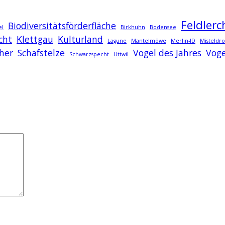
Feldlerc
Biodiversitätsförderfläche
el
Birkhuhn
Bodensee
cht
Klettgau
Kulturland
Lagune
Mantelmöwe
Merlin-ID
Misteldro
her
Schafstelze
Vogel des Jahres
Voge
Schwarzspecht
Uttwil