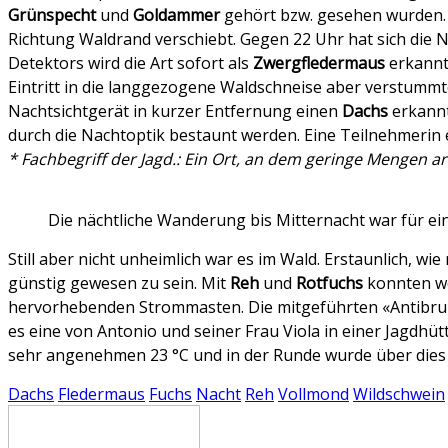
Grünspecht
und
Goldammer
gehört bzw. gesehen wurden. V
Richtung Waldrand verschiebt. Gegen 22 Uhr hat sich die
Detektors wird die Art sofort als
Zwergfledermaus
erkannt
Eintritt in die langgezogene Waldschneise aber verstummt
Nachtsichtgerät in kurzer Entfernung einen
Dachs
erkannt
durch die Nachtoptik bestaunt werden. Eine Teilnehmerin
* Fachbegriff der Jagd.: Ein Ort, an dem geringe Mengen 
Die nächtliche Wanderung bis Mitternacht war für eini
Still aber nicht unheimlich war es im Wald. Erstaunlich,
günstig gewesen zu sein. Mit
Reh
und
Rotfuchs
konnten we
hervorhebenden Strommasten. Die mitgeführten «Antibru
es eine von Antonio und seiner Frau Viola in einer Jagd
sehr angenehmen 23 °C und in der Runde wurde über dies u
Dachs
Fledermaus
Fuchs
Nacht
Reh
Vollmond
Wildschwein